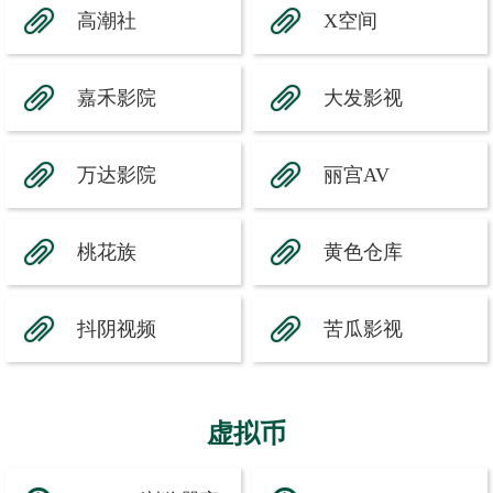
A
A
高潮社
X空间
A
A
嘉禾影院
大发影视
A
A
万达影院
丽宫AV
A
A
桃花族
黄色仓库
A
A
抖阴视频
苦瓜影视
虚拟币