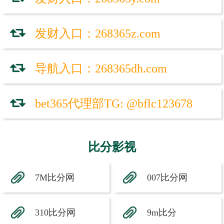
J
发财入口：268365z.com
J
导航入口：268365dh.com
J
bet365代理部TG: @bflc123678
比分影视
A
A
7M比分网
007比分网
A
A
310比分网
9m比分